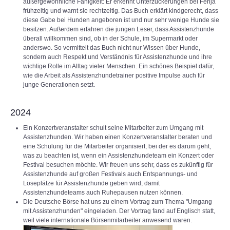
außergewöhnliche Fähigkeit: Er erkennt Unterzuckerungen bei Fenja
frühzeitig und warnt sie rechtzeitig. Das Buch erklärt kindgerecht, dass
diese Gabe bei Hunden angeboren ist und nur sehr wenige Hunde sie
besitzen. Außerdem erfahren die jungen Leser, dass Assistenzhunde
überall willkommen sind, ob in der Schule, im Supermarkt oder
anderswo. So vermittelt das Buch nicht nur Wissen über Hunde,
sondern auch Respekt und Verständnis für Assistenzhunde und ihre
wichtige Rolle im Alltag vieler Menschen. Ein schönes Beispiel dafür,
wie die Arbeit als Assistenzhundetrainer positive Impulse auch für
junge Generationen setzt.
2024
Ein Konzertveranstalter schult seine Mitarbeiter zum Umgang mit
Assistenzhunden. Wir haben einen Konzertveranstalter beraten und
eine Schulung für die Mitarbeiter organisiert, bei der es darum geht,
was zu beachten ist, wenn ein Assistenzhundeteam ein Konzert oder
Festival besuchen möchte. Wir freuen uns sehr, dass es zukünftig für
Assistenzhunde auf großen Festivals auch Entspannungs- und
Löseplätze für Assistenzhunde geben wird, damit
Assistenzhundeteams auch Ruhepausen nutzen können.
Die Deutsche Börse hat uns zu einem Vortrag zum Thema "Umgang
mit Assistenzhunden" eingeladen. Der Vortrag fand auf Englisch statt,
weil viele internationale Börsenmitarbeiter anwesend waren.