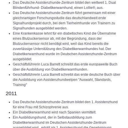
Das Deutsche Assistenzhunde-Zentrum bildet den weltweit 1. Dual
Blindenführhund- Diabetikerwarnhund, einen Lollie®, aus.
Das Deutsche Assistenzhunde-Zentrum führt gemeinsam mit einer
gleichnamigen Forschungsstudie das deutschlandweit erste
Signalhundprojekt durch, bei dem Tierheimhunde von Trainern zu
Signalhunden ausgebildet werden.
Eine Krankenkasse lehnt für ein diabetisches Kind die Übernahme
eines Blutzuckersensor ab, mit der Begründung, dass der
Blutzuckersensor nicht benötigt wird, weil das Kind bereits die
zuverlässige Unterstützung des Diabetikerwarnhundes hat. Der
Diabetikerwarnhund wurde im Deutschen Assistenzhunde-Zentrum
ausgebildet.
Geschäftsführerin Luca Barrett schreibt das erste europaweite Buch
über die Ausbildung von Diabetikerwarnhunden.
Geschäftsführerin Luca Barrett schreibt das erste deutsche Buch über
die Ausbildung von Assistenzhundwelpen "Auswahl, Standards,
Training"
2011
Das Deutsche Assistenzhunde-Zentrum bildet den 1. Assistenzhund
für eine Frau mit Schizophrenie aus.
Ein Diabetikerwarnhund wird nach Spanien vermittelt.
Ein Ausbildungshund, der in Selbstausbildung zum
Diabetikerwarnhund im Deutschen Assistenzhunde-Zentrum
ausgebildet wird , erhält als 1. Assistenzhund die Genehmigung,