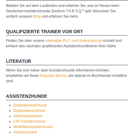
Bleiben Sie auf dem Laufenden und erfahren Sie, was es Neues beim
®
Deutschen Assistenzhunde-Zentrum T.A.R.S.Q.
gibt. Besuchen Sie
einfach unseren
Blog
und erfahren Sie mehr.
QUALIFIZIERTE TRAINER VOR ORT
Finden Sie über unsere
interaktive PLZ- und Umkreissuche
schnell und
einfach den nächsten qualifizierten Assistenzhundtrainer Ihrer Nähe.
LITERATUR
Wenn Sie sich näher über Assistenzhunde informieren möchten,
empfehlen wir Ihnen
folgende Bücher
, die überall im Buchhandel erhältlich
sind.
ASSISTENZHUNDE
Diabetikerwarnhund
Epilepsiewarnhund
Asthmawarnhund
LPF-Assistenzhund
Mobilitätsassistenzhund
Autismushund