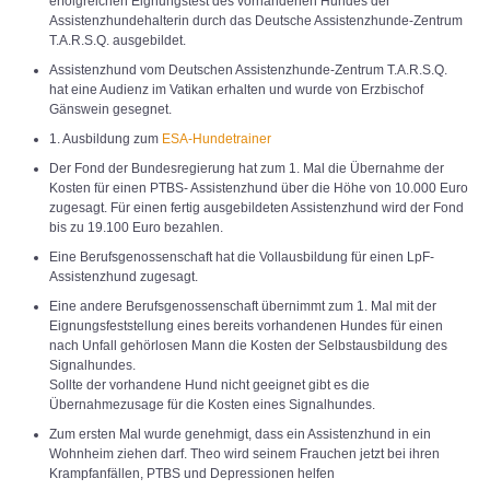
erfolgreichen Eignungstest des vorhandenen Hundes der
Assistenzhundehalterin durch das Deutsche Assistenzhunde-Zentrum
T.A.R.S.Q. ausgebildet.
Assistenzhund vom Deutschen Assistenzhunde-Zentrum T.A.R.S.Q.
hat eine Audienz im Vatikan erhalten und wurde von Erzbischof
Gänswein gesegnet.
1. Ausbildung zum
ESA-Hundetrainer
Der Fond der Bundesregierung hat zum 1. Mal die Übernahme der
Kosten für einen PTBS- Assistenzhund über die Höhe von 10.000 Euro
zugesagt. Für einen fertig ausgebildeten Assistenzhund wird der Fond
bis zu 19.100 Euro bezahlen.
Eine Berufsgenossenschaft hat die Vollausbildung für einen LpF-
Assistenzhund zugesagt.
Eine andere Berufsgenossenschaft übernimmt zum 1. Mal mit der
Eignungsfeststellung eines bereits vorhandenen Hundes für einen
nach Unfall gehörlosen Mann die Kosten der Selbstausbildung des
Signalhundes.
Sollte der vorhandene Hund nicht geeignet gibt es die
Übernahmezusage für die Kosten eines Signalhundes.
Zum ersten Mal wurde genehmigt, dass ein Assistenzhund in ein
Wohnheim ziehen darf. Theo wird seinem Frauchen jetzt bei ihren
Krampfanfällen, PTBS und Depressionen helfen