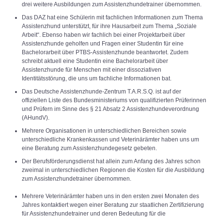
drei weitere Ausbildungen zum Assistenzhundetrainer übernommen.
Das DAZ hat eine Schülerin mit fachlichen Informationen zum Thema
Assistenzhund unterstützt, für ihre Hausarbeit zum Thema „Soziale
Arbeit“. Ebenso haben wir fachlich bei einer Projektarbeit über
Assistenzhunde geholfen und Fragen einer Studentin für eine
Bachelorarbeit über PTBS-Assistenzhunde beantwortet. Zudem
schreibt aktuell eine Studentin eine Bachelorarbeit über
Assistenzhunde für Menschen mit einer dissoziativen
Identitätsstörung, die uns um fachliche Informationen bat.
Das Deutsche Assistenzhunde-Zentrum T.A.R.S.Q. ist auf der
offiziellen Liste des Bundesministeriums von qualifizierten Prüferinnen
und Prüfern im Sinne des § 21 Absatz 2 Assistenzhundeverordnung
(AHundV).
Mehrere Organisationen in unterschiedlichen Bereichen sowie
unterschiedliche Krankenkassen und Veterinärämter haben uns um
eine Beratung zum Assistenzhundegesetz gebeten.
Der Berufsförderungsdienst hat allein zum Anfang des Jahres schon
zweimal in unterschiedlichen Regionen die Kosten für die Ausbildung
zum Assistenzhundetrainer übernommen.
Mehrere Veterinärämter haben uns in den ersten zwei Monaten des
Jahres kontaktiert wegen einer Beratung zur staatlichen Zertifizierung
für Assistenzhundetrainer und deren Bedeutung für die