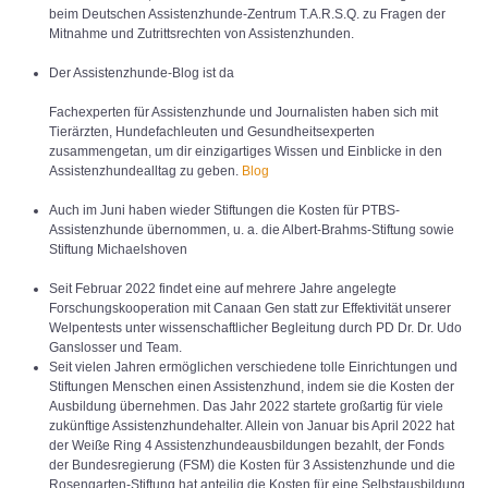
beim Deutschen Assistenzhunde-Zentrum T.A.R.S.Q. zu Fragen der
Mitnahme und Zutrittsrechten von Assistenzhunden.
Der Assistenzhunde-Blog ist da
Fachexperten für Assistenzhunde und Journalisten haben sich mit
Tierärzten, Hundefachleuten und Gesundheitsexperten
zusammengetan, um dir einzigartiges Wissen und Einblicke in den
Assistenzhundealltag zu geben.
Blog
Auch im Juni haben wieder Stiftungen die Kosten für PTBS-
Assistenzhunde übernommen, u. a. die Albert-Brahms-Stiftung sowie
Stiftung Michaelshoven
Seit Februar 2022 findet eine auf mehrere Jahre angelegte
Forschungskooperation mit Canaan Gen statt zur Effektivität unserer
Welpentests unter wissenschaftlicher Begleitung durch PD Dr. Dr. Udo
Ganslosser und Team.
Seit vielen Jahren ermöglichen verschiedene tolle Einrichtungen und
Stiftungen Menschen einen Assistenzhund, indem sie die Kosten der
Ausbildung übernehmen. Das Jahr 2022 startete großartig für viele
zukünftige Assistenzhundehalter. Allein von Januar bis April 2022 hat
der Weiße Ring 4 Assistenzhundeausbildungen bezahlt, der Fonds
der Bundesregierung (FSM) die Kosten für 3 Assistenzhunde und die
Rosengarten-Stiftung hat anteilig die Kosten für eine Selbstausbildung