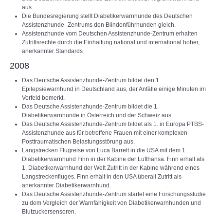
aus.
Die Bundesregierung stellt Diabetikerwarnhunde des Deutschen
Assistenzhunde- Zentrums den Blindenführhunden gleich.
Assistenzhunde vom Deutschen Assistenzhunde-Zentrum erhalten
Zutrittsrechte durch die Einhaltung national und international hoher,
anerkannter Standards
2008
Das Deutsche Assistenzhunde-Zentrum bildet den 1.
Epilepsiewarnhund in Deutschland aus, der Anfälle einige Minuten im
Vorfeld bemerkt.
Das Deutsche Assistenzhunde-Zentrum bildet die 1.
Diabetikerwarnhunde in Österreich und der Schweiz aus.
Das Deutsche Assistenzhunde-Zentrum bildet als 1. in Europa PTBS-
Assistenzhunde aus für betroffene Frauen mit einer komplexen
Posttraumatischen Belastungsstörung aus.
Langstrecken Flugreise von Luca Barrett in die USA mit dem 1.
Diabetikerwarnhund Finn in der Kabine der Lufthansa. Finn erhält als
1. Diabetikerwarnhund der Welt Zutritt in der Kabine während eines
Langstreckenfluges. Finn erhält in den USA überall Zutritt als
anerkannter Diabetikerwarnhund.
Das Deutsche Assistenzhunde-Zentrum startet eine Forschungsstudie
zu dem Vergleich der Warnfähigkeit von Diabetikerwarnhunden und
Blutzuckersensoren.