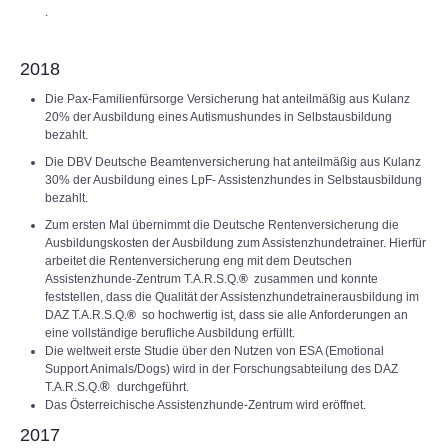
.
2018
Die Pax-Familienfürsorge Versicherung hat anteilmäßig aus Kulanz
20% der Ausbildung eines Autismushundes in Selbstausbildung
bezahlt.
Die DBV Deutsche Beamtenversicherung hat anteilmäßig aus Kulanz
30% der Ausbildung eines LpF- Assistenzhundes in Selbstausbildung
bezahlt.
Zum ersten Mal übernimmt die Deutsche Rentenversicherung die
Ausbildungskosten der Ausbildung zum Assistenzhundetrainer. Hierfür
arbeitet die Rentenversicherung eng mit dem Deutschen
Assistenzhunde-Zentrum T.A.R.S.Q.
®
zusammen und konnte
feststellen, dass die Qualität der Assistenzhundetrainerausbildung im
DAZ T.A.R.S.Q.
®
so hochwertig ist, dass sie alle Anforderungen an
eine vollständige berufliche Ausbildung erfüllt.
Die weltweit erste Studie über den Nutzen von ESA (Emotional
Support Animals/Dogs) wird in der Forschungsabteilung des DAZ
®
T.A.R.S.Q.
durchgeführt.
Das Österreichische Assistenzhunde-Zentrum wird eröffnet.
2017