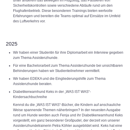
unter anderem das Bewegen im Flugzeug, das Passieren von
Sicherheitskontrollen sowie verschiedene Abläufe rund um den
Flughafenbetrieb. Diese besonderen Trainings bieten wertvolle
Erfahrungen und bereiten die Teams optimal auf Einsätze im Umfeld
des Luftverkehrs vor.
2025
Wir haben einer Studentin für ihre Diplomarbeit ein Interview gegeben
zum Thema Assistenzhunde.
Für eine Bachelorarbeit zum Thema Assistenzhunde bei unsichtbaren
Behinderungen haben wir Studienteilnehmer vermittelt.
Wir haben EDEKA und die Eingliederungshilfe zum Thema
Assistenzhunde beraten.
Diabetikerwarnhund Keks in der „WAS IST WAS“-
Kindersachbuchreihe
Kennst du die „WAS IST WAS“-Bücher, die Kindern auf anschauliche
Weise spannende Themen näherbringen? In der neuesten Ausgabe
rund um Hunde werden auch Fenja und ihr Diabetikerwarnhund Keks
vorgestellt, ein ganz besonderer Großpudel, der derzeit von unserer
Assistenzhundetrainerin Petra Köhler ausgebildet wird. Keks hat eine