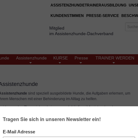
ASSISTENZHUNDETRAINERAUSBILDUNG
UNS
KUNDENSTIMMEN
PRESSE-SERVICE
BESCHW
Mitglied
im Assistenzhunde-Dachverband
unde
Assistenzhunde
KURSE
Presse
TRAINER WERDEN
Assistenzhunde
Assistenzhunde
sind speziell ausgebildete Hunde, die Aufgaben erlernen, um
ihrem Menschen mit einer Behinderung im Alltag zu helfen.
Leider werden Therapiehunde immer noch häufig mit Assistenzhunden
gleichgesetzt oder verwechselt. Therapiehunde haben nichts mit Assistenzhunden
zu tun und sie haben - im Gegensatz zu Assistenzhunden - keinerlei Rechte in der
Öffentlichkeit.
Assistenzhunde werden immer nur für einen Menschen ausgebildet und erlernen
mindestens drei Aufgaben, die die Behinderung des Partners direkt mindern. Das