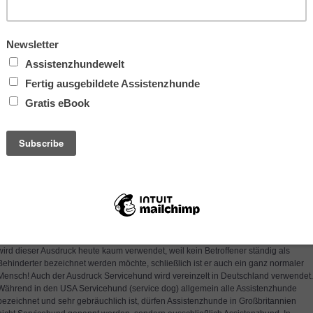
reicht allerdings für Assistenzhunde nicht aus. Sie müssen zudem hohe Standards
in der Öffentlichkeit einhalten, zum Beispiel dürfen sie nicht schnüffeln und müssen
andere Menschen und Hunde ignorieren. Assistenzhunde werden ca. 2 Jahre
ausgebildet, um diese Anforderungen zu erfüllen. Sie begleiten ihren behinderten
Menschen 24 Stunden. Der Partner ist auf die Hilfe seines Assistenzhundes
angewiesen, wenn er einkaufen geht oder zum Arzt muss.
Therapiehunde
werden meistens von medizinischem Fachpersonal bei ihrer Arbeit 
z. B. in einer Ergotherapiepraxis - eingesetzt. Hier helfen sie mehreren
unterschiedlichen Menschen und nicht nur einem Partner. Auch Besuchshunde, die
Altenheime oder Kindergärten besuchen, helfen vielen verschiedenen Menschen.
Zuletzt werden auch Hunde, die bei einem Menschen mit einer Behinderung leben
und diesen durch ihre Anwesenheit emotional unterstützen, Therapiehunde
genannt. Diese Hunde haben - im Gegensatz zu den Assistenzhunden - keine
zweijährige, spezielle Ausbildung absolviert, halten keine Standards ein und
erfüllen nicht mindestens drei direkte Aufgaben für "ihren" Menschen mit einer
Behinderung. In den USA werden diese Hunde "emotional support dog" bezeichnet
Therapiehunde sind keine Assistenzhunde.
Während früher Assistenzhunde auch Behindertenbegleithunde genannt wurden,
wird dieser Ausdruck heute kaum verwendet, weil kein Betroffener ständig als
Behinderter bezeichnet werden möchte, schließlich ist er auch ein ganz normaler
Mensch! Auch der Ausdruck Servicehund wird vereinzelt in Deutschland verwendet.
Während in den USA Servicehund (service dog) allgemein alle Assistenzhunde
bezeichnet und sehr gebräuchlich ist, dürfen Assistenzhunde in Großbritannien