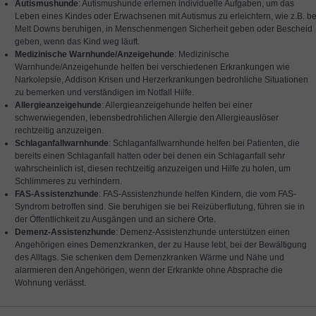
Autismushunde
: Autismushunde erlernen individuelle Aufgaben, um das
Leben eines Kindes oder Erwachsenen mit Autismus zu erleichtern, wie z.B. be
Melt Downs beruhigen, in Menschenmengen Sicherheit geben oder Bescheid
geben, wenn das Kind weg läuft.
Medizinische Warnhunde/Anzeigehunde
: Medizinische
Warnhunde/Anzeigehunde helfen bei verschiedenen Erkrankungen wie
Narkolepsie, Addison Krisen und Herzerkrankungen bedrohliche Situationen
zu bemerken und verständigen im Notfall Hilfe.
Allergieanzeigehunde
: Allergieanzeigehunde helfen bei einer
schwerwiegenden, lebensbedrohlichen Allergie den Allergieauslöser
rechtzeitig anzuzeigen.
Schlaganfallwarnhunde
: Schlaganfallwarnhunde helfen bei Patienten, die
bereits einen Schlaganfall hatten oder bei denen ein Schlaganfall sehr
wahrscheinlich ist, diesen rechtzeitig anzuzeigen und Hilfe zu holen, um
Schlimmeres zu verhindern.
FAS-Assistenzhunde
: FAS-Assistenzhunde helfen Kindern, die vom FAS-
Syndrom betroffen sind. Sie beruhigen sie bei Reizüberflutung, führen sie in
der Öffentlichkeit zu Ausgängen und an sichere Orte.
Demenz-Assistenzhunde
: Demenz-Assistenzhunde unterstützen einen
Angehörigen eines Demenzkranken, der zu Hause lebt, bei der Bewältigung
des Alltags. Sie schenken dem Demenzkranken Wärme und Nähe und
alarmieren den Angehörigen, wenn der Erkrankte ohne Absprache die
Wohnung verlässt.