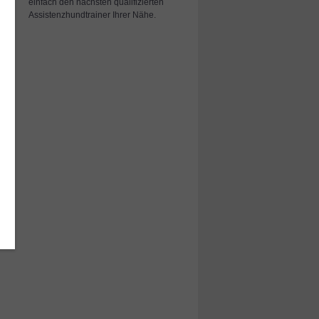
einfach den nächsten qualifizierten
Assistenzhundtrainer Ihrer Nähe.
-
.