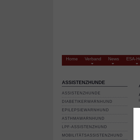
Home
Verband
News
ESA-H
ASSISTENZHUNDE
ASSISTENZHUNDE
DIABETIKERWARNHUND
EPILEPSIEWARNHUND
ASTHMAWARNHUND
LPF-ASSISTENZHUND
MOBILITÄTSASSISTENZHUND