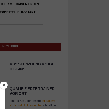
ER TEAM
TRAINER FINDEN
ERDESTELLE
KONTAKT
Newsletter
ASSISTENZHUND AZUBI
HIGGINS
QUALIFIZIERTE TRAINER
VOR ORT
Finden Sie über unsere
interaktive
PLZ- und Umkreissuche
schnell und