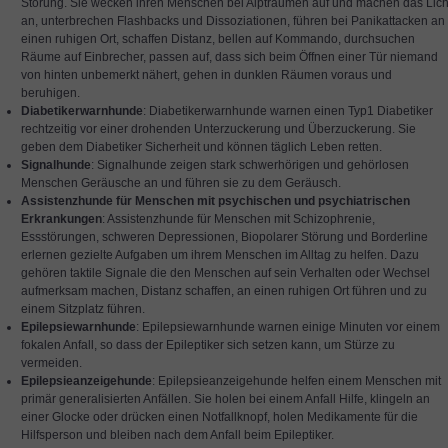
Störung. Sie wecken ihren Menschen bei Alpträumen auf und machen das Lich
an, unterbrechen Flashbacks und Dissoziationen, führen bei Panikattacken an
einen ruhigen Ort, schaffen Distanz, bellen auf Kommando, durchsuchen
Räume auf Einbrecher, passen auf, dass sich beim Öffnen einer Tür niemand
von hinten unbemerkt nähert, gehen in dunklen Räumen voraus und
beruhigen.
Diabetikerwarnhunde
: Diabetikerwarnhunde warnen einen Typ1 Diabetiker
rechtzeitig vor einer drohenden Unterzuckerung und Überzuckerung. Sie
geben dem Diabetiker Sicherheit und können täglich Leben retten.
Signalhunde
: Signalhunde zeigen stark schwerhörigen und gehörlosen
Menschen Geräusche an und führen sie zu dem Geräusch.
Assistenzhunde für Menschen mit psychischen und psychiatrischen
Erkrankungen
: Assistenzhunde für Menschen mit Schizophrenie,
Essstörungen, schweren Depressionen, Biopolarer Störung und Borderline
erlernen gezielte Aufgaben um ihrem Menschen im Alltag zu helfen. Dazu
gehören taktile Signale die den Menschen auf sein Verhalten oder Wechsel
aufmerksam machen, Distanz schaffen, an einen ruhigen Ort führen und zu
einem Sitzplatz führen.
Epilepsiewarnhunde
: Epilepsiewarnhunde warnen einige Minuten vor einem
fokalen Anfall, so dass der Epileptiker sich setzen kann, um Stürze zu
vermeiden.
Epilepsieanzeigehunde
: Epilepsieanzeigehunde helfen einem Menschen mit
primär generalisierten Anfällen. Sie holen bei einem Anfall Hilfe, klingeln an
einer Glocke oder drücken einen Notfallknopf, holen Medikamente für die
Hilfsperson und bleiben nach dem Anfall beim Epileptiker.