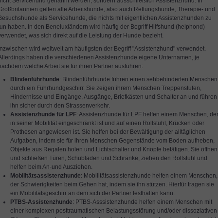
nicht Servicehund genannt werden, sondern ausschließlich Assistenzhund. In
Großbritannien gelten alle Arbeitshunde, also auch Rettungshunde, Therapie- und
Besuchshunde als Servicehunde, die nichts mit eigentlichen Assistenzhunden zu
tun haben. In den Beneluxländern wird häufig der Begriff Hilfshund (helphond)
verwendet, was sich direkt auf die Leistung der Hunde bezieht.
Inzwischen wird weltweit am häufigsten der Begriff "Assistenzhund" verwendet.
Allerdings haben die verschiedenen Assistenzhunde eigene Unternamen, je
nachdem welche Arbeit sie für ihren Partner ausführen:
Blindenführhunde
: Blindenführhunde führen einen sehbehinderten Menschen
durch ein Führhundgeschirr. Sie zeigen ihrem Menschen Treppenstufen,
Hindernisse und Eingänge, Ausgänge, Briefkästen und Schalter an und führen
ihn sicher durch den Strassenverkehr.
Assistenzhunde für LPF
: Assistenzhunde für LPF helfen einem Menschen, de
in seiner Mobilität eingeschränkt ist und auf einen Rollstuhl, Krücken oder
Prothesen angewiesen ist. Sie helfen bei der Bewältigung der alltäglichen
Aufgaben, indem sie für ihren Menschen Gegenstände vom Boden aufheben,
Objekte aus Regalen holen und Lichtschalter und Knöpfe betätigen. Sie öffnen
und schließen Türen, Schubladen und Schränke, ziehen den Rollstuhl und
helfen beim An-und Ausziehen.
Mobilitätsassistenzhunde
: Mobilitätsassistenzhunde helfen einem Menschen,
der Schwierigkeiten beim Gehen hat, indem sie ihn stützen. Hierfür tragen sie
ein Mobilitätsgeschirr an dem sich der Partner festhalten kann.
PTBS-Assistenzhunde
: PTBS-Asssistenzhunde helfen einem Menschen mit
einer komplexen posttraumatischen Belastungsstörung und/oder dissoziativen