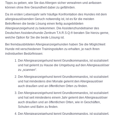
Tipps zu geben, wie Sie das Allergen sicher verwahren und anfassen
können ohne Ihre Gesundheit dabei zu gefährden.
Da im ersten Lebensjahr sehr häufige Konfrontation des Hundes mit dem
allergieauslösenden Geruch notwendig ist, ist es für die meisten
Betroffenen die beste Lösung einen fertig ausgebildeten
Allergieanzeigehund zu bekommen. Die Assistenzhundetrainer des
Deutschen Assistenzhunde-Zentrum T.A.R.S.Q.® beraten Sie hierzu gerne,
welche Option für Sie die beste Lösung ist.
Bei fremdausbildeten Allergieanzeigehunden haben Sie die Möglichkeit
Hunde mit verschiedenen Trainingsstufen zu erhalten, je nach Ihren
individuellen Bedürfnissen:
Der Allergieanzeigehund kennt Grundkommandos, ist sozialisiert
und hat gelernt zu Hause die Umgebung auf den Allergieauslöser
zu „scannen“.
Der Allergieanzeigehund kennt Grundkommandos, ist sozialisiert
und hat mindestens drei Monate gelernt den Allergieauslöser
auch draußen und an öffentlichen Orten zu finden.
Der Allergieanzeigehund kennt Grundkommandos, ist sozialisiert
und hat seit mindestens einem Jahr gelernt den Allergieauslöser
auch draußen und an öffentlichen Orten, wie in Geschäften,
Schulen und Bahn zu finden.
Der Allergieanzeigehund kennt Grundkommandos, ist sozialisiert,