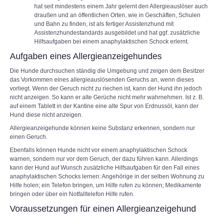
hat seit mindestens einem Jahr gelernt den Allergieauslöser auch
draußen und an öffentlichen Orten, wie in Geschäften, Schulen
und Bahn zu finden, ist als fertiger Assistenzhund mit
Assistenzhundestandards ausgebildet und hat ggf. zusätzliche
Hilfsaufgaben bei einem anaphylaktischen Schock erlernt.
Aufgaben eines Allergieanzeigehundes
Die Hunde durchsuchen ständig die Umgebung und zeigen dem Besitzer
das Vorkommen eines allergieauslösenden Geruchs an, wenn dieses
vorliegt. Wenn der Geruch nicht zu riechen ist, kann der Hund ihn jedoch
nicht anzeigen. So kann er alte Gerüche nicht mehr wahrnehmen. Ist z. B.
auf einem Tablett in der Kantine eine alte Spur von Erdnussöl, kann der
Hund diese nicht anzeigen.
Allergieanzeigehunde können keine Substanz erkennen, sondern nur
einen Geruch.
Ebenfalls können Hunde nicht vor einem anaphylaktischen Schock
warnen, sondern nur vor dem Geruch, der dazu führen kann. Allerdings
kann der Hund auf Wunsch zusätzliche Hilfsaufgaben für den Fall eines
anaphylaktischen Schocks lernen: Angehörige in der selben Wohnung zu
Hilfe holen; ein Telefon bringen, um Hilfe rufen zu können; Medikamente
bringen oder über ein Notfalltelefon Hilfe rufen.
Voraussetzungen für einen Allergieanzeigehund