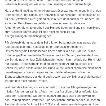
Umgebung anzuzeigen. In der Regel handelt es sich dabei um
Lebensmittelallergien, wie eine Erdnussallergie oder Glutenallergie.
Hat der Hund im Alltag einen Allergieauslöser wahrgenommen, führt er den
Betroffenen zu der Quelle, um den Auslöser anzuzeigen. Deshalb sollte es
für den Betroffenen nicht gefährlich sein, sich dem Auslöser zu nähern. Ist
es für den Betroffenen zu gefährlich, ist es notwendig, dass ein
Angehöriger die Anzeigearbeit des Hundes übernimmt und sich vom Hund
zum Auslöser führen lässt. Ist dies nicht möglich, ist ein
Allergieanzeigehund nicht geeignet.
Für die Ausbildung muss dem Betroffenen bekannt sein, was genau der
Allergieauslöser aus. Selbst bei einer Erdnussallergie gibt es
Unterschiede: die Erdnussschale riecht anders, als die Erdnuss. Ist die
Erdnuss geöffnet, verliert die Schale schnell an Geruch, so dass der Hund
die Schale nach einiger Zeit nicht mehr riechen kann. Wurde der Hund jetzt
nur auf das Erdnussprotein trainiert, obwohl der Allergieauslöser die
Schale ist, wäre das fatal und der Hund würde fälschlicherweise nicht mehr
den Allergieauslöser anzeigen können. Ist der Allergieauslöser die
Erdnussschale, muss der Hund auch gezielt auf die Erdnussschale trainiert
werden und nicht auf das Protein.
Während des Trainings ist es erforderlich, dass der Allergieanzeigehund
mit den Allergenen trainiert. Auch nach der Ausbildung ist es erforderlich,
dass der Hund immer wieder mit dem Allergieauslöser trainiert wird, um
das Training nicht zu verlernen. Die Assistenzhundetrainer des Deutschen
Assistenzhunde-Zentrum T.A.R.S.Q.® sind besonders darin geschult Ihnen