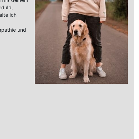
ch mit deinem
eduld,
lte ich
mpathie und