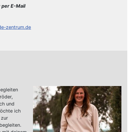
 per E-Mail
de-zentrum.de
egleiten
röder,
sch und
öchte ich
 zur
begleiten.