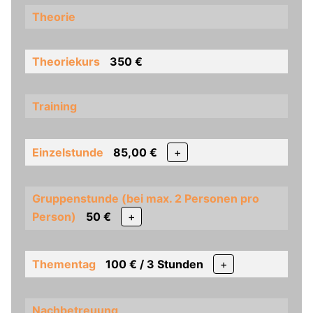
Theorie
Theoriekurs
350 €
Training
Einzelstunde
85,00 €
+
Gruppenstunde (bei max. 2 Personen pro
Person)
50 €
+
Thementag
100 € / 3 Stunden
+
Nachbetreuung