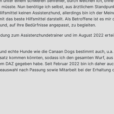
ch unter einem schweren Sehfehler, durch welchen ich, ohn
en müsste. Nun benötige ich selbst, aus ärztlichem Standpun
lfsmittel keinen Assistenzhund, allerdings bin ich der Mei
it das beste Hilfsmittel darstellt. Als Betroffene ist es mi
und, auf Ihre Bedürfnisse angepasst, zu begleiten.
ldung zum Assistenzhundetrainer und im August 2022 ertei
te und echte Hunde wie die Canaan Dogs bestimmt auch, u.
insatz kommen könnten, sodass ich den gesamten Wurf, aus
em DAZ gegeben habe. Seit Februar 2022 bin ich daher au
auswahl nach Passung sowie Mitarbeit bei der Erhaltung d