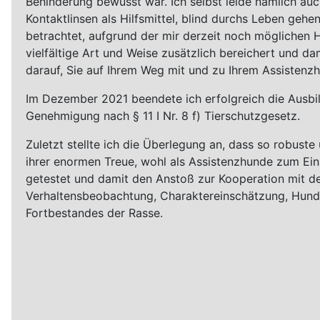
Behinderung bewusst war. Ich selbst leide nämlich au
Kontaktlinsen als Hilfsmittel, blind durchs Leben geh
betrachtet, aufgrund der mir derzeit noch möglichen Hi
vielfältige Art und Weise zusätzlich bereichert und dam
darauf, Sie auf Ihrem Weg mit und zu Ihrem Assistenzh
Im Dezember 2021 beendete ich erfolgreich die Ausbi
Genehmigung nach § 11 I Nr. 8 f) Tierschutzgesetz.
Zuletzt stellte ich die Überlegung an, dass so robus
ihrer enormen Treue, wohl als Assistenzhunde zum E
getestet und damit den Anstoß zur Kooperation mit d
Verhaltensbeobachtung, Charaktereinschätzung, Hunde
Fortbestandes der Rasse.