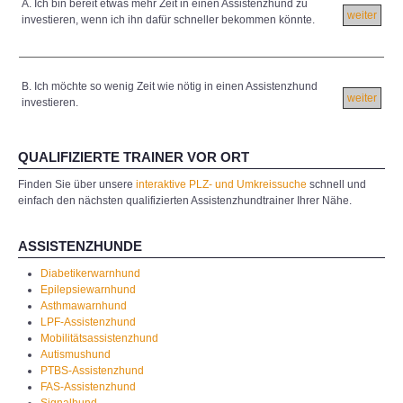
A. Ich bin bereit etwas mehr Zeit in einen Assistenzhund zu
weiter
investieren, wenn ich ihn dafür schneller bekommen könnte.
B. Ich möchte so wenig Zeit wie nötig in einen Assistenzhund
weiter
investieren.
QUALIFIZIERTE TRAINER VOR ORT
Finden Sie über unsere
interaktive PLZ- und Umkreissuche
schnell und
einfach den nächsten qualifizierten Assistenzhundtrainer Ihrer Nähe.
ASSISTENZHUNDE
Diabetikerwarnhund
Epilepsiewarnhund
Asthmawarnhund
LPF-Assistenzhund
Mobilitätsassistenzhund
Autismushund
PTBS-Assistenzhund
FAS-Assistenzhund
Signalhund